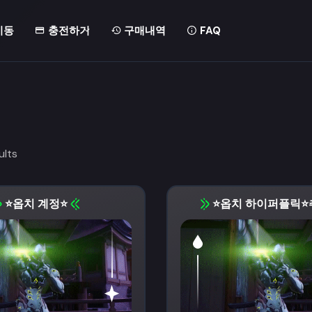
이동
충전하기
구매내역
FAQ
ults
⭐️옵치 계정⭐️
⭐옵치 하이퍼플릭⭐