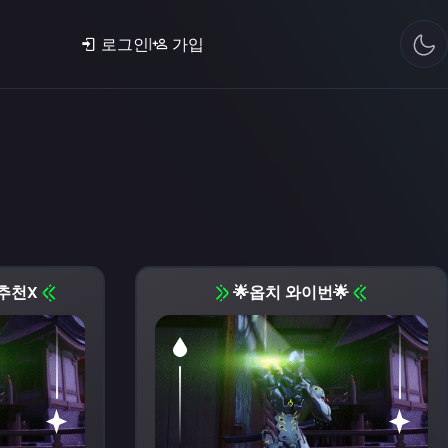
|
로그인
가입
추천X
🌟옵치 와이번🌟