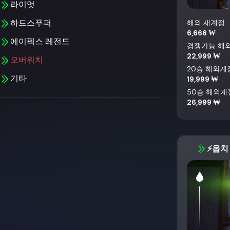
라이엇
해외 새계정
하드스푸퍼
6,666 ₩
에이펙스 레전드
경쟁가능 해
22,999 ₩
오버워치
20승 해외계
기타
19,999 ₩
50승 해외계
26,999 ₩
⚡옵치