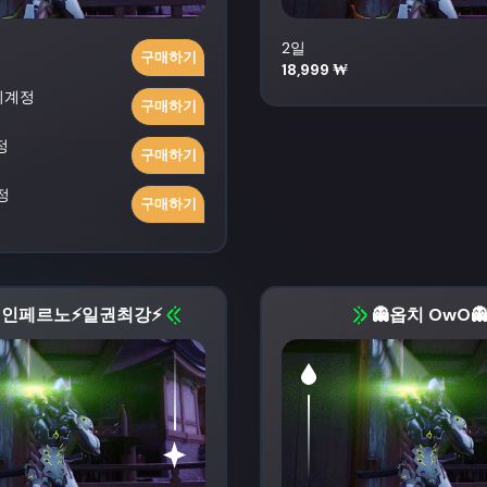
2일
구매하기
18,999 ₩
외계정
구매하기
정
구매하기
정
구매하기
 인페르노⚡일권최강⚡
👻옵치 OwO