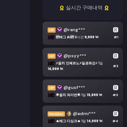
실시간 구매내역
@rang***
VIP
🆙배그 AI🆙
8시간
9,999 ₩
.
#1
@psyy***
VIP
⚡옵치 인페르노⚡일권최강⚡
1일
#2
16,999 ₩
.
@gusf***
VIP
🌟옵치 와이번🌟
1일
15,999 ₩
.
#3
@admi***
Member
🔥배그 디싱크🔥
1일
14,999 ₩
.
#4