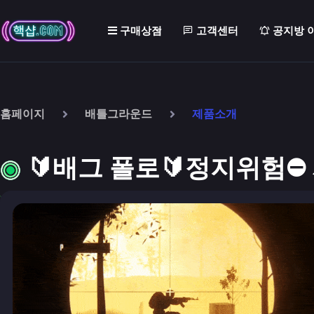
구매상점
고객센터
공지방 
홈페이지
배틀그라운드
제품소개
🔰배그 폴로🔰정지위험⛔