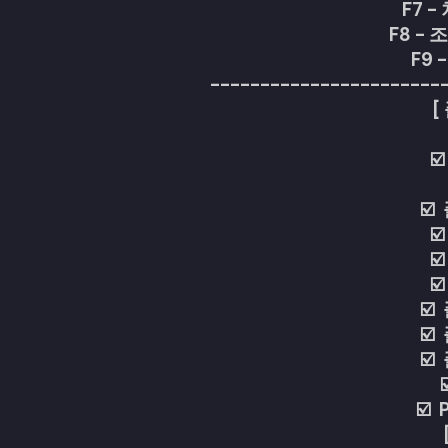
F7 -
F8 - 
F9 
-----------------------
[
☑
☑
☑
☑
☑
☑
☑
☑
☑️