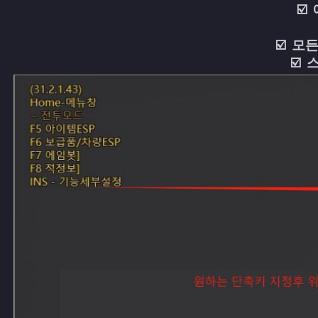
☑️
☑️ 모
☑️