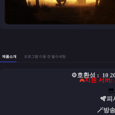
제품소개
프로그램 이용 전 필수세팅
⚙️
호환성 : 10 
지원 서버:
🎮
➡
🪇
피
🪄방송