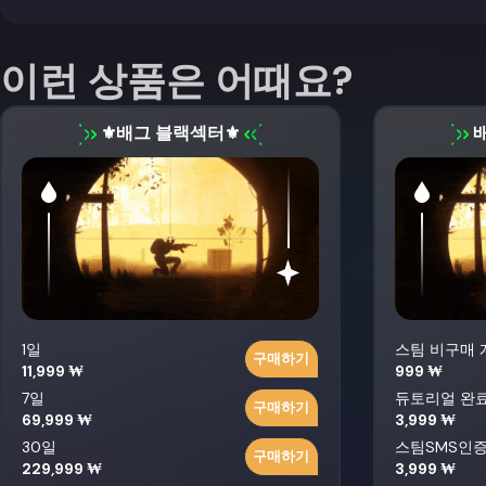
이런 상품은 어때요?
⚜️배그 블랙섹터⚜️
1일
스팀 비구매 
구매하기
11,999 ₩
999 ₩
7일
듀토리얼 완료
구매하기
69,999 ₩
3,999 ₩
30일
스팀SMS인
구매하기
229,999 ₩
3,999 ₩