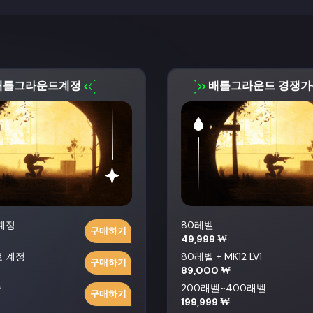
배틀그라운드계정
배틀그라운드 경쟁
계정
80레벨
구매하기
49,999 ₩
 계정
80레벨 + MK12 LV1
구매하기
89,000 ₩
증
200래벨~400래벨
구매하기
199,999 ₩