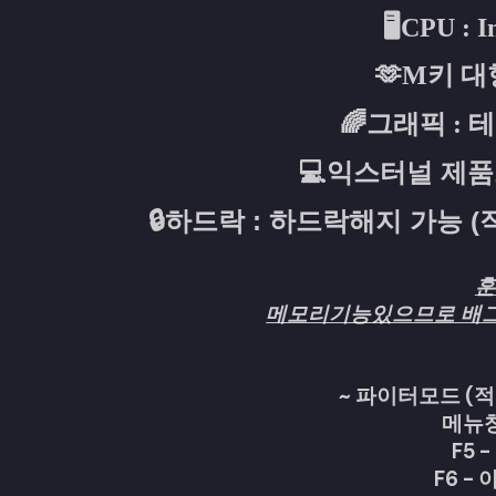
🖥️
CPU : 
🫶M키 
🌈
그래픽 : 
💻익스터널 제
🔒
하드락 : 하드락해지 가능 
훈
메모리기능있으므로 배그
~ 파이터모드 (적E
메뉴창 
F5 
F6 - 