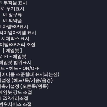
☑️ 부착물 표시
☑️ 무기표시
☑️ 장구류
☑️ 의약품
️ 차량ESP표시
프리미엄아이템 표시
️ 시체박스 표시
아이템ESP거리 조절
[ 에임봇 ]
☑️ F1 - 에임봇
️ 에임봇 범위표시
트 - 헤드 - ON/OFF
선(적이나를 조준할때 표시되는선)
위설정 (헤드/목/가슴/음경)
 단축키설정 (오른쪽/왼쪽)
 에임봇 강도 조절
️ ESP거리조절
️ 범위사이즈 조절