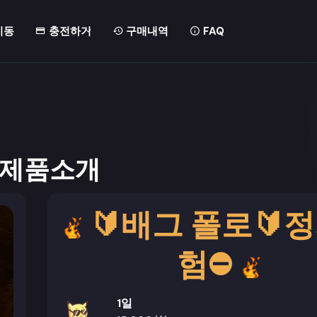
이동
충전하기
구매내역
FAQ
 제품소개
🔰배그 폴로🔰
험⛔
1일