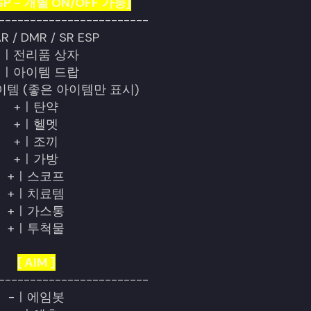
SP - 개별 ON/OFF 가능]
------------------------
 / DMR / SR ESP
+ㅣ전리품 상자
+ㅣ아이템 드랍
이템 (좋은 아이템만 표시)
+ㅣ탄약
+ㅣ헬멧
+ㅣ조끼
+ㅣ가방
+ㅣ스코프
+ㅣ치료템
+ㅣ가스통
+ㅣ투척물
[ AIM ]
------------------------
-ㅣ에임봇