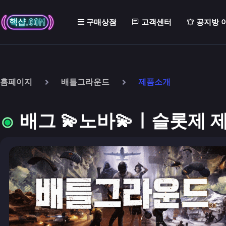
구매상점
고객센터
공지방 
홈페이지
배틀그라운드
제품소개
배그 💫노바💫ㅣ슬롯제 