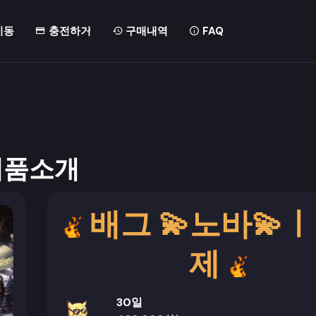
이동
충전하기
구매내역
FAQ
제품소개
배그 💫노바💫
제
30일