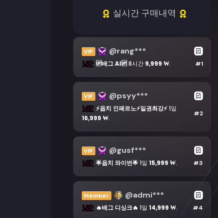
실시간 구매내역
@rang***
VIP
🆙배그 AI🆙
8시간
9,999 ₩
.
#1
@psyy***
VIP
⚡옵치 인페르노⚡일권최강⚡
1일
#2
16,999 ₩
.
@gusf***
VIP
🌟옵치 와이번🌟
1일
15,999 ₩
.
#3
@admi***
Member
🔥배그 디싱크🔥
1일
14,999 ₩
.
#4