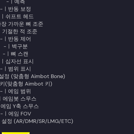
-ㅣ예측
-ㅣ반동 보정
-ㅣ쉬프트 헤드
가장 가까운 뼈 조준
ㅣ기절한 적 조준
-ㅣ반동 제어
-ㅣ벽구분
-ㅣ뼈 스캔
-ㅣ십자선 표시
-ㅣ범위 표시
정 (맞춤형 Aimbot Bone)
키(맞춤형 Aimbot 키)
-ㅣ에임 범위
ㅣ에임봇 스무스
ㅣ에임 Y축 스무스
-ㅣ에임 FOV
정 (AR/DMR/SR/LMG/ETC)