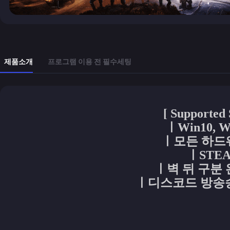
제품소개
프로그램 이용 전 필수세팅
[ Supported 
ㅣWin10, W
ㅣ모든 하드웨
ㅣSTEA
ㅣ벽 뒤 구분 
ㅣ디스코드 방송송