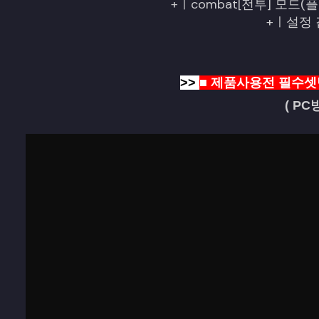
+ㅣcombat[전투] 모드
+
ㅣ설정
>>
■ 제품사용전 필수셋
( P