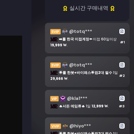
실시간 구매내역
@totq***
SVIP
➡️롤 한국 미접계정⬅️
미접 60일이상
#1
19,999 ₩
.
@totq***
SVIP
🌟롤 한봇+바이패스🌟컴2대 필수
1일
#2
29,666 ₩
.
@kla1***
VIP
🔥서든 에임류🔥
1일
12,999 ₩
.
#3
@hiyo***
VVIP
🌟롤 한봇+바이패스🌟컴2대 필수
1일