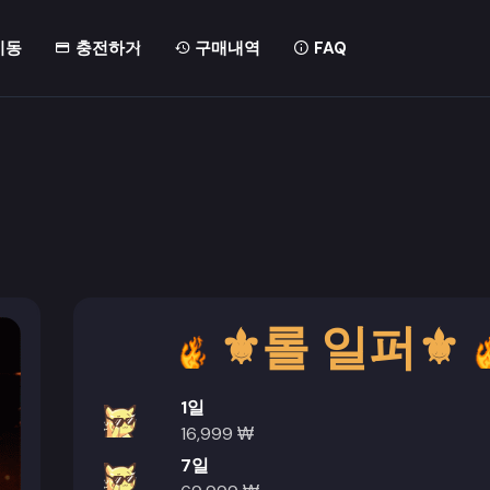
이동
충전하기
구매내역
FAQ
⚜️롤 일퍼⚜️
1일
16,999 ₩
7일