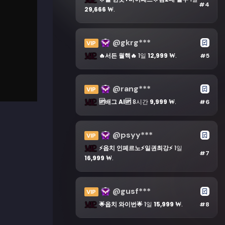
#4
29,666 ₩
.
@gkrg***
VIP
🔥서든 월핵🔥
1일
12,999 ₩
.
#5
@rang***
VIP
🆙배그 AI🆙
8시간
9,999 ₩
.
#6
@psyy***
VIP
⚡옵치 인페르노⚡일권최강⚡
1일
#7
16,999 ₩
.
@gusf***
VIP
🌟옵치 와이번🌟
1일
15,999 ₩
.
#8