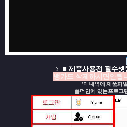
->
■ 제품사용전 필수셋팅
뱅가드 삭제하시면안됩
구매내역에 제품파
폴더안에 있는프로그램