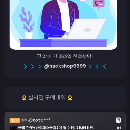
24시간 365일 친절상담 !
@hackshop9999
실시간 구매내역
@totq***
SVIP
🌟롤 한봇+바이패스🌟컴2대 필수
1일
29,666 ₩
.
#1