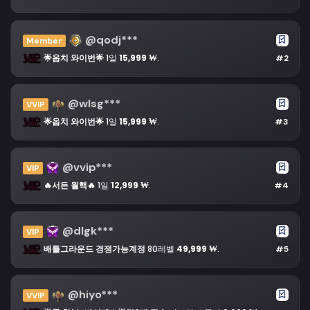
@qodj***
Member
🌟옵치 와이번🌟
1일
15,999 ₩
.
#2
@wlsg***
VVIP
🌟옵치 와이번🌟
1일
15,999 ₩
.
#3
@vvip***
VIP
🔥서든 월핵🔥
1일
12,999 ₩
.
#4
@dlgk***
VIP
배틀그라운드 경쟁가능계정
80레벨
49,999 ₩
.
#5
@hiyo***
VVIP