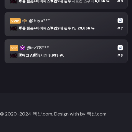
🌟롤 한봇+바이패스🌟컴2대 필수
서브컴 스푸퍼
6,666 ₩
.
#6
@hiyo***
VVIP
🌟롤 한봇+바이패스🌟컴2대 필수
1일
29,666 ₩
.
#7
@rv78***
VIP
🆙배그 AI🆙
8시간
9,999 ₩
.
#8
© 2020~2024 핵샵.com. Design with by 핵샵.com