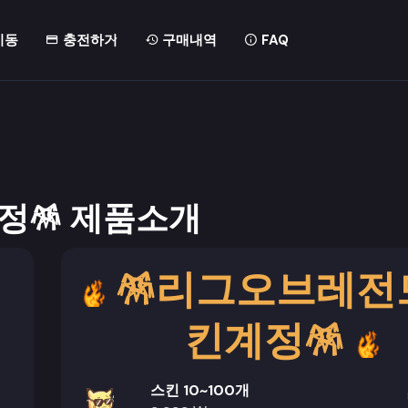
이동
충전하기
구매내역
FAQ
정🪅 제품소개
🪅리그오브레전
킨계정🪅
스킨 10~100개