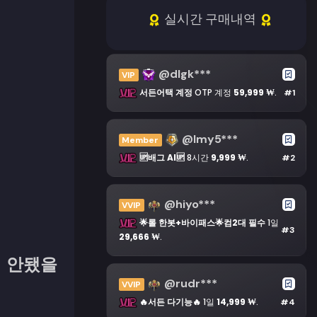
실시간 구매내역
@dlgk***
VIP
서든어택 계정
OTP 계정
59,999 ₩
.
#1
@lmy5***
Member
🆙배그 AI🆙
8시간
9,999 ₩
.
#2
@hiyo***
VVIP
🌟롤 한봇+바이패스🌟컴2대 필수
1일
#3
29,666 ₩
.
시 안됐을
@rudr***
VVIP
🔥서든 다기능🔥
1일
14,999 ₩
.
#4