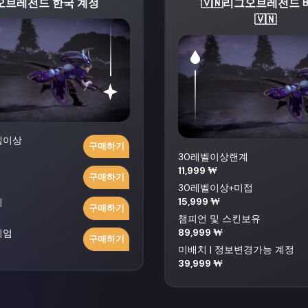
오브레전드 한국 계정
🇻🇳리그오브레전드
🇻🇳
벨이상
구매하기
30레벨이상랜계
11,999 ₩
구매하기
30레벨이상+미접
15,999 ₩
치
구매하기
챔피언 및 스킨보유
89,999 ₩
미엄
구매하기
미배치 | 정보변경가능 계정
39,999 ₩