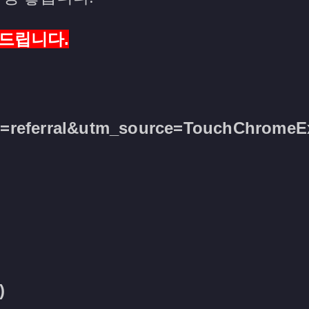
드립니다.
m=referral&utm_source=TouchChromeE
)