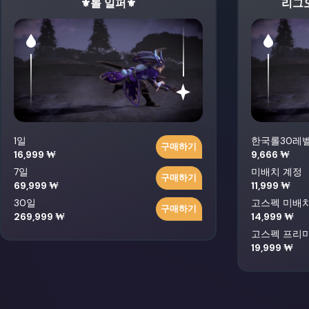
⚜️롤 일퍼⚜️
리그
1일
한국롤30레
구매하기
16,999 ₩
9,666 ₩
7일
미배치 계정
구매하기
69,999 ₩
11,999 ₩
30일
고스펙 미배
구매하기
269,999 ₩
14,999 ₩
고스펙 프리
19,999 ₩