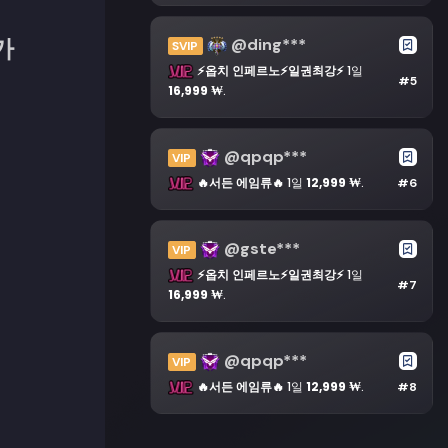
@ding***
가
SVIP
⚡옵치 인페르노⚡일권최강⚡
1일
#5
16,999 ₩
.
@qpqp***
VIP
🔥서든 에임류🔥
1일
12,999 ₩
.
#6
@gste***
VIP
⚡옵치 인페르노⚡일권최강⚡
1일
#7
16,999 ₩
.
@qpqp***
VIP
🔥서든 에임류🔥
1일
12,999 ₩
.
#8