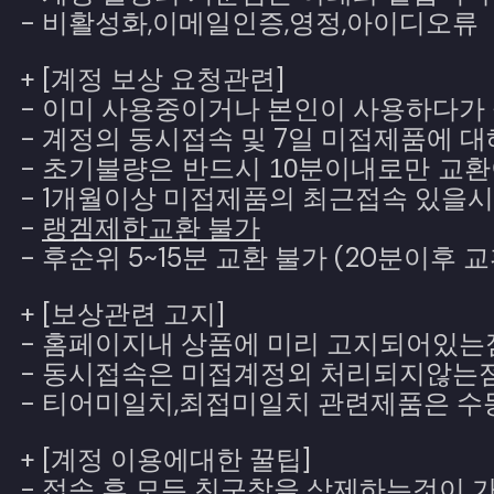
- 비활성화,이메일인증,영정,아이디오류
+ [계정 보상 요청관련]
- 이미 사용중이거나 본인이 사용하다가
- 계정의 동시접속 및 7일 미접제품에 
-
초기불량은 반드시 10분이내로만 교
- 1개월이상 미접제품의 최근접속 있을
-
랭겜제한교환 불가
- 후순위 5~15분 교환 불가 (20분이후 
+ [보상관련 고지]
- 홈페이지내 상품에 미리 고지되어있는
- 동시접속은 미접계정외 처리되지않는
- 티어미일치,최접미일치 관련제품은 
+ [계정 이용에대한 꿀팁]
- 접속 후 모든 친구창을 삭제하는것이 