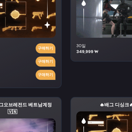
30일
구매하기
349,999 ₩
구매하기
구매하기
리그오브레전드 베트남계정
🔥배그 디싱크
🇻🇳