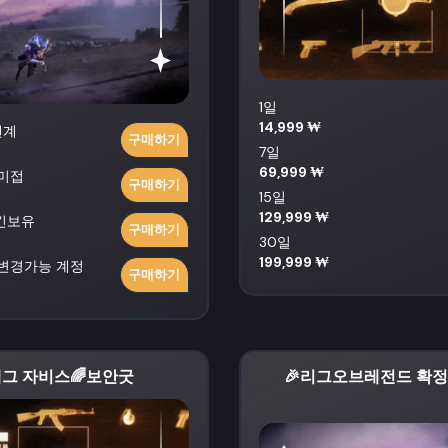
1일
14,999 ₩
랜계
구매하기
7일
69,999 ₩
미접
구매하기
15일
129,999 ₩
킨보유
구매하기
30일
199,999 ₩
보변경가능 계정
구매하기
배그 자비스🌈보안굿
🎉리그오브레전드 확정