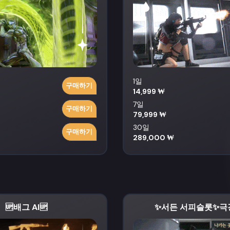
1일
구매하기
14,999 ₩
7일
구매하기
79,999 ₩
30일
구매하기
289,000 ₩
🆙배그 AI🆙
✨서든 서피슬롯✨