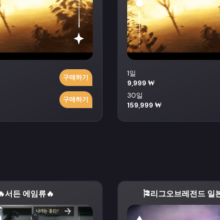
1일
구매하기
9,999 ₩
30일
구매하기
159,999 ₩
🔥서든 에임류🔥
🎏리그오브레전드 일