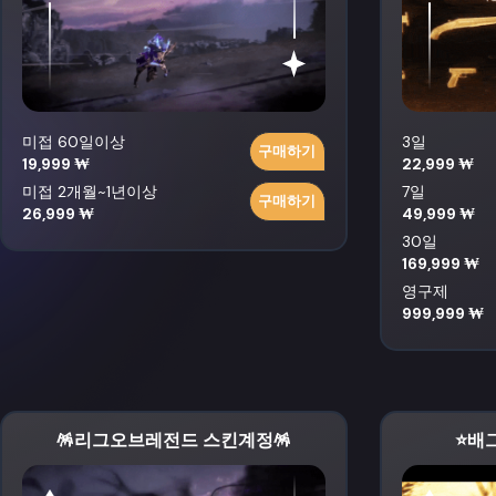
미접 60일이상
3일
구매하기
19,999 ₩
22,999 ₩
미접 2개월~1년이상
7일
구매하기
26,999 ₩
49,999 ₩
30일
169,999 ₩
영구제
999,999 ₩
🪅리그오브레전드 스킨계정🪅
⭐️배