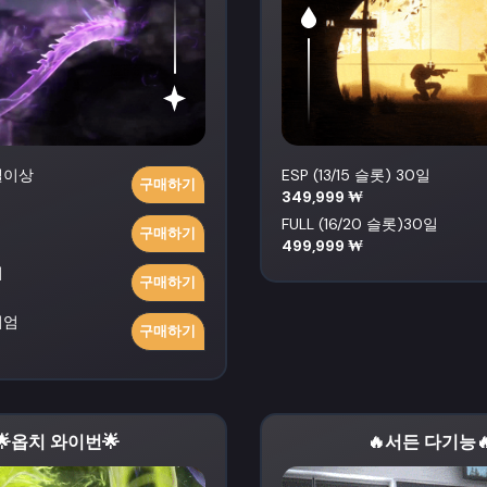
벨이상
ESP (13/15 슬롯) 30일
구매하기
349,999 ₩
FULL (16/20 슬롯)30일
구매하기
499,999 ₩
치
구매하기
미엄
구매하기
🌟옵치 와이번🌟
🔥서든 다기능