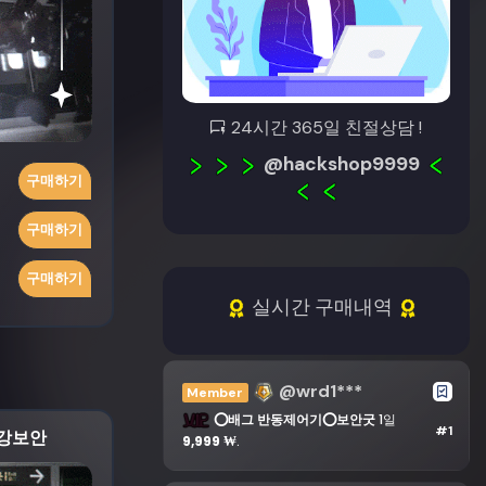
24시간 365일 친절상담 !
@hackshop9999
구매하기
구매하기
구매하기
실시간 구매내역
@wrd1***
Member
⭕배그 반동제어기⭕보안굿
1일
#1
극강보안
9,999 ₩
.