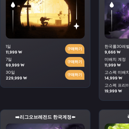
1일
한국롤30레
구매하기
11,999 ₩
9,666 ₩
7일
미배치 계정
구매하기
69,999 ₩
11,999 ₩
30일
고스펙 미배
구매하기
229,999 ₩
14,999 ₩
고스펙 프리
19,999 ₩
➡️리그오브레전드 한국계정⬅️