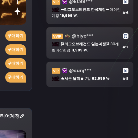
@kt99***
VIP
➡️리그오브레전드 한국계정⬅️
아이언
#6
계정
19,999 ₩
.
@hiyo***
구매하기
VVIP
🎏리그오브레전드 일본계정🎏
30레
#7
구매하기
벨이상랜덤
11,999 ₩
.
구매하기
@sunj***
VIP
구매하기
🔥서든 월핵🔥
7일
62,999 ₩
.
#8
티어계정🎉