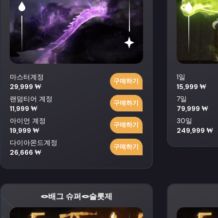
마스터계정
1일
구매하기
29,999 ₩
15,999 ₩
랜덤티어 계정
7일
구매하기
11,999 ₩
79,999 ₩
아이언 계정
30일
구매하기
19,999 ₩
249,999 ₩
다이아몬드계정
구매하기
26,666 ₩
🪢배그 슈퍼🪢슬롯제