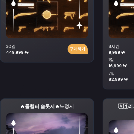
30일
8시간
구매하기
449,999 ₩
9,999 ₩
1일
16,999 ₩
7일
82,999 ₩
🔥롤헬퍼 슬롯제🔥노정지
🇻🇳