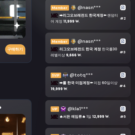
@nasn***
Member
➡️리그오브레전드 한국계정⬅️
랜덤티
#2
어 계정
11,999 ₩
.
@nasn***
Member
리그오브레전드 한국 계정
한국롤30
구매하기
#3
레벨이상
9,666 ₩
.
@totq***
SVIP
➡️롤 한국 미접계정⬅️
미접 60일이상
#4
19,999 ₩
.

@kla1***
VIP
🔥서든 에임류🔥
1일
12,999 ₩
.
#5