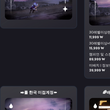
30레벨이상
11,999 ₩
30레벨이상+
15,999 ₩
챔피언 및 스
89,999 ₩
미배치 | 정
39,999 ₩
➡️롤 한국 미접계정⬅️
🌈