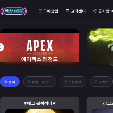
구매상점
고객센터
공지방 
오버워치
전체
배틀그라운드
서든어택
라이엇
⚜️배그 블랙섹터⚜️
리그