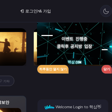
|
로그인
가입
드
서든어택
하루동안 열지 않기
닫기
기타
극강보안
Welcome Login to 핵샵👋