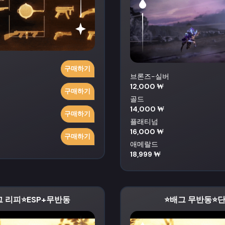
구매하기
브론즈-실버
12,000 ₩
구매하기
골드
14,000 ₩
구매하기
플래티넘
16,000 ₩
구매하기
애메랄드
18,999 ₩
그 리피⭐️ESP+무반동
⭐️배그 무반동⭐️