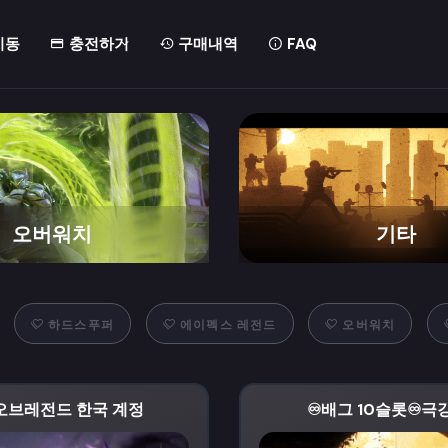
이동
충전하기
구매내역
FAQ
기타
배틀그라운
하드스푸퍼
에이펙스 레전드
오버워치
오브레전드 한국 계정
♾️배그 10슬롯♾️