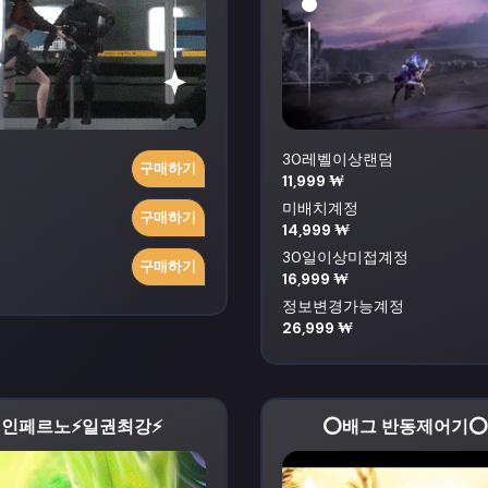
30레벨이상랜덤
구매하기
11,999 ₩
미배치계정
구매하기
14,999 ₩
30일이상미접계정
구매하기
16,999 ₩
정보변경가능계정
26,999 ₩
 인페르노⚡일권최강⚡
⭕배그 반동제어기